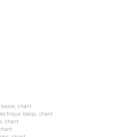
 basse, chant
électrique, banjo, chant
s, chant
 chant
sions, chant