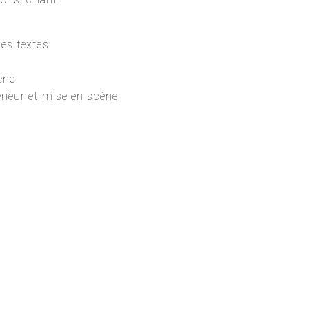
des textes
ène
érieur et mise en scène