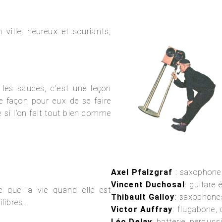
 ville, heureux et souriants,
 les sauces, c’est une leçon
e façon pour eux de se faire
ie si l’on fait tout bien comme
Axel Pfalzgraf
: saxophone
Vincent Duchosal
: guitare 
rce que la vie quand elle est
Thibault Galloy
: saxophone
ilibres.
Victor Auffray
: flugabone,
Léo Delay
: batterie, percus