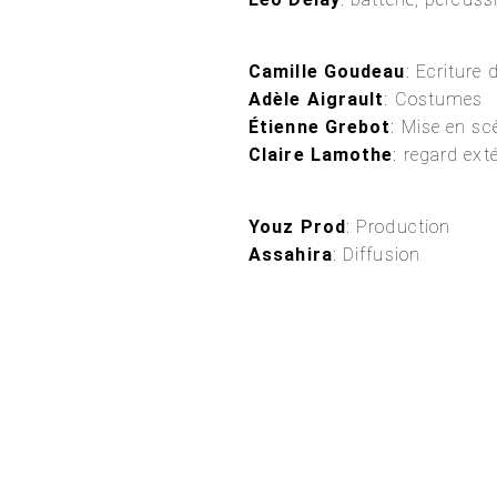
Camille Goudeau
: Ecriture 
Adèle Aigrault
: Costumes
Étienne Grebot
: Mise en sc
Claire Lamothe
: regard ext
Youz Prod
: Production
Assahira
: Diffusion